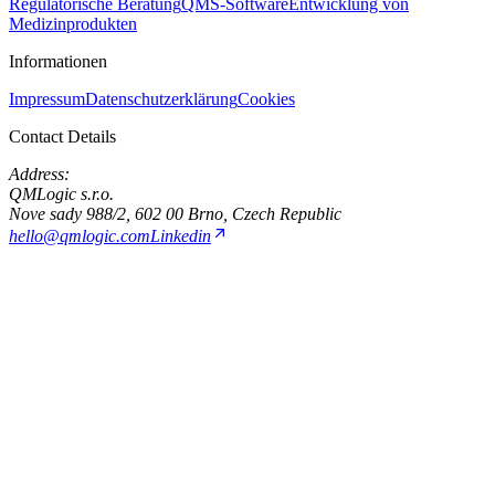
Regulatorische Beratung
QMS-Software
Entwicklung von
Medizinprodukten
Informationen
Impressum
Datenschutzerklärung
Cookies
Contact Details
Address:
QMLogic s.r.o.
Nove sady 988/2, 602 00 Brno, Czech Republic
hello@qmlogic.com
Linkedin