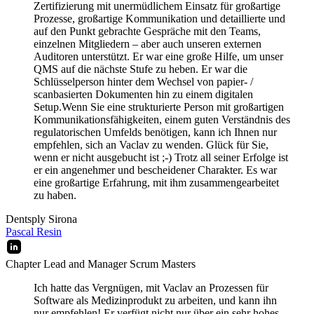
Zertifizierung mit unermüdlichem Einsatz für großartige
Prozesse, großartige Kommunikation und detaillierte und
auf den Punkt gebrachte Gespräche mit den Teams,
einzelnen Mitgliedern – aber auch unseren externen
Auditoren unterstützt. Er war eine große Hilfe, um unser
QMS auf die nächste Stufe zu heben. Er war die
Schlüsselperson hinter dem Wechsel von papier- /
scanbasierten Dokumenten hin zu einem digitalen
Setup.
Wenn Sie eine strukturierte Person mit großartigen
Kommunikationsfähigkeiten, einem guten Verständnis des
regulatorischen Umfelds benötigen, kann ich Ihnen nur
empfehlen, sich an Vaclav zu wenden. Glück für Sie,
wenn er nicht ausgebucht ist ;-) Trotz all seiner Erfolge ist
er ein angenehmer und bescheidener Charakter. Es war
eine großartige Erfahrung, mit ihm zusammengearbeitet
zu haben.
Dentsply Sirona
Pascal Resin
Chapter Lead and Manager Scrum Masters
Ich hatte das Vergnügen, mit Vaclav an Prozessen für
Software als Medizinprodukt zu arbeiten, und kann ihn
nur empfehlen! Er verfügt nicht nur über ein sehr hohes